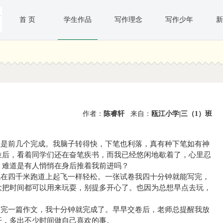
首 页
学生作品
写作理念
写作少年
新
作者：
陈睿轩
来自：
瓯江小学|三（1）班
是前几个完成。我脑子转得快，下笔也利落，真有种下笔如有神
位后，看着同学们还在奋笔疾书，而我已经悠闲地歇着了，心里忍
？难道是有人悄悄在身后推着我前进吗？
在四千米跑道上起飞一样轻松。一张试卷我四十分钟就能写完，
大把时间都可以用来玩耍，别提多开心了。也因为总想早点去玩，
完一篇作文，我十分钟就完成了。早早交卷后，老师总提醒我放
开，多出不少时间做自己喜欢的事。