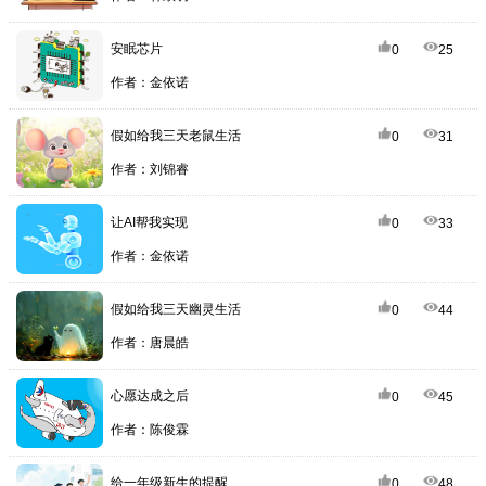
安眠芯片
0
25
作者：金依诺
假如给我三天老鼠生活
0
31
作者：刘锦睿
让AI帮我实现
0
33
作者：金依诺
假如给我三天幽灵生活
0
44
作者：唐晨皓
心愿达成之后
0
45
作者：陈俊霖
给一年级新生的提醒
0
48