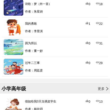
诗歌：梦（外一首）
0
18
作者：朱星旑
我的勇敢
1
22
作者：李昱演
因为所以
0
31
作者：董一妙
过年二三事
0
29
作者：周廷彦
小学高年级
更多
假如给我3天当调皮学生
0
13
作者：林欣玥