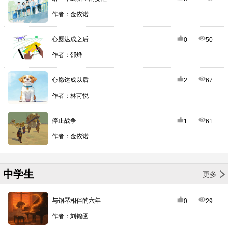
作者：金依诺
心愿达成之后
0
50
作者：邵烨
心愿达成以后
2
67
作者：林芮悦
停止战争
1
61
作者：金依诺
中学生
更多
与钢琴相伴的六年
0
29
作者：刘锦函