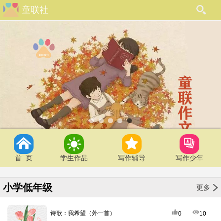
童联社
首 页
学生作品
写作辅导
写作少年
小学低年级
更多
诗歌：我希望（外一首）
0
10