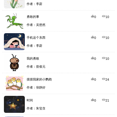
作者：李蔚
勇敢的事
0
10
作者：吴悠然
手机这个东西
0
10
作者：李蔚
我的勇敢
0
10
作者：曾俊元
摸摸我家的小鹦鹉
0
24
作者：张静好
时间
0
21
作者：朱玺含